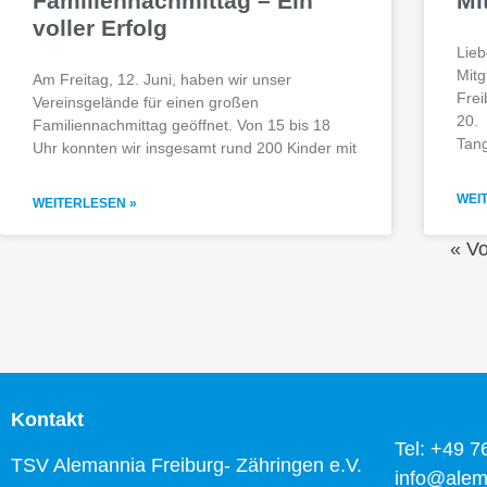
Familiennachmittag – Ein
Mi
voller Erfolg
Lieb
Mit
Am Freitag, 12. Juni, haben wir unser
Frei
Vereinsgelände für einen großen
20. 
Familiennachmittag geöffnet. Von 15 bis 18
Tan
Uhr konnten wir insgesamt rund 200 Kinder mit
WEI
WEITERLESEN »
« Vo
Kontakt
Tel: +49 
TSV Alemannia Freiburg- Zähringen e.V.
info@alem