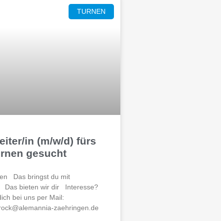
TURNEN
iter/in (m/w/d) fürs
urnen gesucht
en Das bringst du mit
n Das bieten wir dir Interesse?
ch bei uns per Mail:
rock@alemannia-zaehringen.de