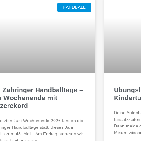
HANDBALL
. Zähringer Handballtage –
Übungsle
n Wochenende mit
Kindert
tzerekord
Deine Aufgab
Einsatzzeite
etzten Juni Wochenende 2026 fanden die
Dann melde di
inger Handballtage statt, dieses Jahr
Miriam.wiesb
its zum 48. Mal. Am Freitag starteten wir
Event mit unserem