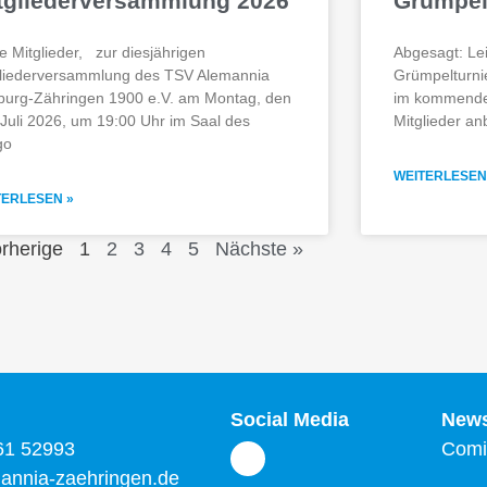
tgliederversammlung 2026
Grümpel
e Mitglieder, zur diesjährigen
Abgesagt: Lei
gliederversammlung des TSV Alemannia
Grümpelturnie
burg-Zähringen 1900 e.V. am Montag, den
im kommenden 
Juli 2026, um 19:00 Uhr im Saal des
Mitglieder 
go
WEITERLESEN
TERLESEN »
rherige
1
2
3
4
5
Nächste »
Social Media
News
761 52993
Comi
annia-zaehringen.de