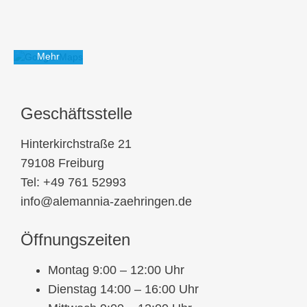
Datenschutzerklärung
von
Google.
Mehr
erfahren
Karte
Geschäftsstelle
laden
Hinterkirchstraße 21
Google
Maps immer
79108 Freiburg
entsperren
Tel: +49 761 52993
info@alemannia-zaehringen.de
Öffnungszeiten
Montag 9:00 – 12:00 Uhr
Dienstag 14:00 – 16:00 Uhr