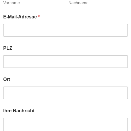
Vorname
Nachname
r
e
d
E-Mail-Adresse
*
e
PLZ
Ort
Ihre Nachricht