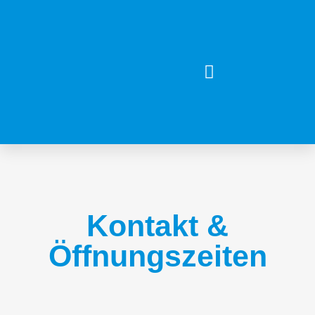
Kontakt &
Öffnungszeiten​
Mit dem
Laden der
Karte
akzeptieren
Sie die