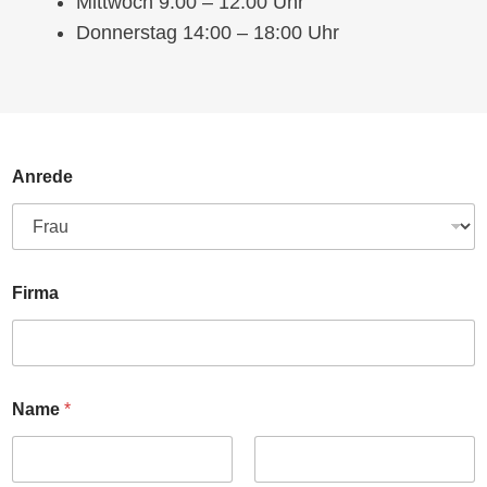
Mittwoch 9:00 – 12:00 Uhr
Donnerstag 14:00 – 18:00 Uhr
Anrede
N
Firma
a
m
e
F
i
r
Name
*
m
a
A
n